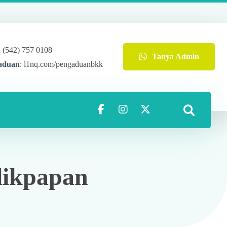
2 (542) 757 0108
Tanya Admin
aduan
: l1nq.com/pengaduanbkk
likpapan