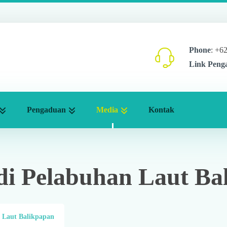
Phone
: +6
Link Peng
Pengaduan
Media
Kontak
 di Pelabuhan Laut Ba
n Laut Balikpapan