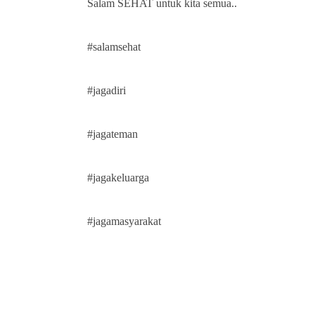
Salam SEHAT untuk kita semua..
#salamsehat
#jagadiri
#jagateman
#jagakeluarga
#jagamasyarakat