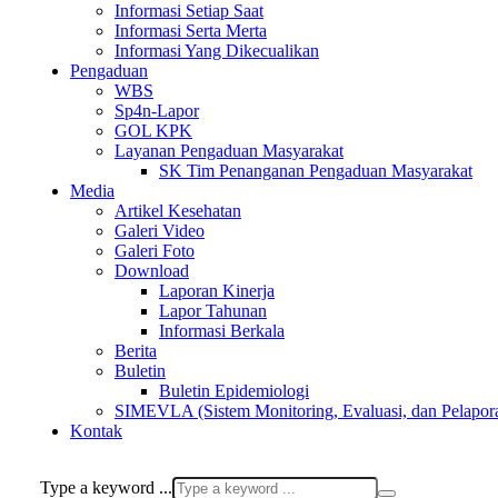
Informasi Setiap Saat
Informasi Serta Merta
Informasi Yang Dikecualikan
Pengaduan
WBS
Sp4n-Lapor
GOL KPK
Layanan Pengaduan Masyarakat
SK Tim Penanganan Pengaduan Masyarakat
Media
Artikel Kesehatan
Galeri Video
Galeri Foto
Download
Laporan Kinerja
Lapor Tahunan
Informasi Berkala
Berita
Buletin
Buletin Epidemiologi
SIMEVLA (Sistem Monitoring, Evaluasi, dan Pelapor
Kontak
Type a keyword ...