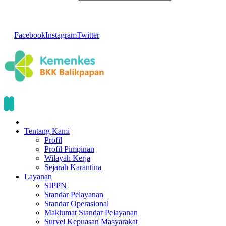
Facebook
Instagram
Twitter
Tentang Kami
Profil
Profil Pimpinan
Wilayah Kerja
Sejarah Karantina
Layanan
SIPPN
Standar Pelayanan
Standar Operasional
Maklumat Standar Pelayanan
Survei Kepuasan Masyarakat