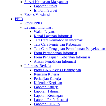
Survei Kepuasan Masyarakat
Laporan Survei
Isi Form Survei
Faskes Vaksinasi
PPID
Profil PPID
Layanan Informasi
Waktu Layanan
Kanal Layanan Informasi
Tata Cara Permohonan Informasi
Tata Cara Pengajuan Keberatan
Tata Cara Pengajuan Permohonan Penyelesaian
Form Permohonan Informasi
Form Pengajuan Keberatan Informasi
Alasan Penolakan Informasi
Informasi Berkala
Profil BKK Kelas I Balikpapan
Rencana Kinerja
Perjanjian Kinerja
Kalender Kegiatan
Laporan Kinerja
Laporan Tahunan
Laporan Keuangan
Laporan Profil Instansi
Laporan LHKPN