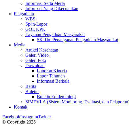
Informasi Serta Merta
Informasi Yang Dikecualikan
Pengaduan
WBS
Sp4n-Lapor
GOL KPK
Layanan Pengaduan Masyarakat
SK Tim Penanganan Pengaduan Masyarakat
Media
Artikel Kesehatan
Galeri Video
Galeri Foto
Download
Laporan Kinerja
Lapor Tahunan
Informasi Berkala
Berita
Buletin
Buletin Epidemiologi
SIMEVLA (Sistem Monitoring, Evaluasi, dan Pelaporan
Kontak
Facebook
Instagram
Twitter
© Copyright 2026