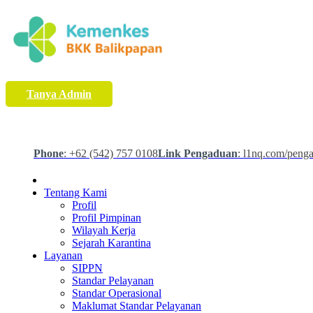
Tanya Admin
Phone
: +62 (542) 757 0108
Link Pengaduan
: l1nq.com/peng
Tentang Kami
Profil
Profil Pimpinan
Wilayah Kerja
Sejarah Karantina
Layanan
SIPPN
Standar Pelayanan
Standar Operasional
Maklumat Standar Pelayanan