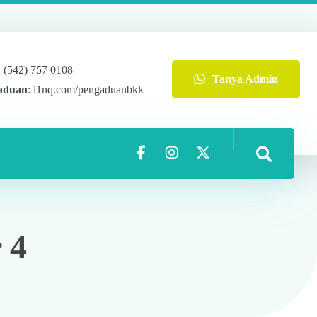
2 (542) 757 0108
Tanya Admin
aduan
: l1nq.com/pengaduanbkk
 4