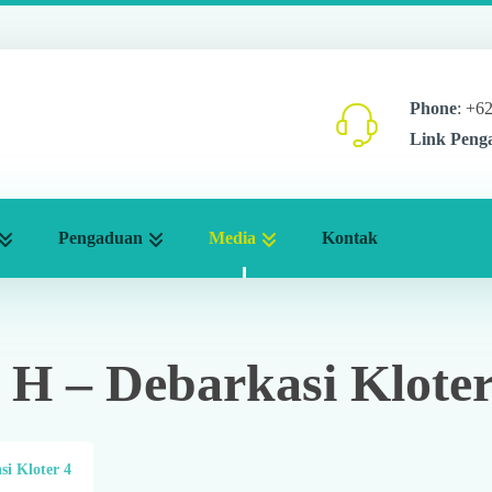
Phone
: +6
Link Peng
Pengaduan
Media
Kontak
5 H – Debarkasi Kloter
si Kloter 4