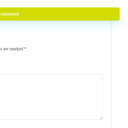
comment
ds are marked
*