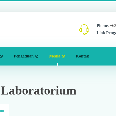
Phone
: +6
Link Peng
Pengaduan
Media
Kontak
s Laboratorium
ium