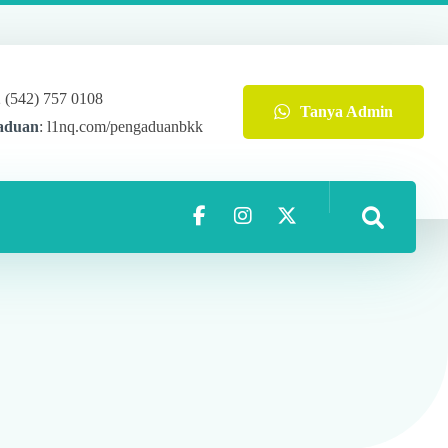
2 (542) 757 0108
Tanya Admin
aduan
: l1nq.com/pengaduanbkk