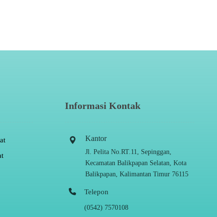
Informasi Kontak
Kantor
at
Jl. Pelita No.RT.11, Sepinggan,
t
Kecamatan Balikpapan Selatan, Kota
Balikpapan, Kalimantan Timur 76115
Telepon
(0542) 7570108