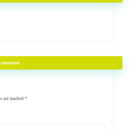
comment
ds are marked
*