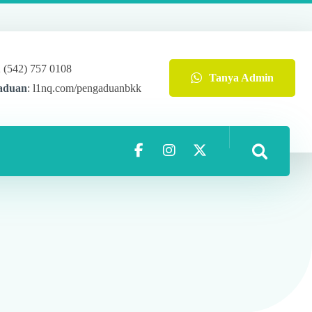
2 (542) 757 0108
Tanya Admin
aduan
: l1nq.com/pengaduanbkk