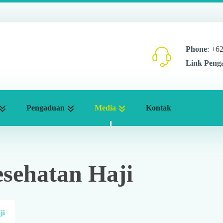
Phone
: +6
Link Peng
Pengaduan
Media
Kontak
sehatan Haji
ji